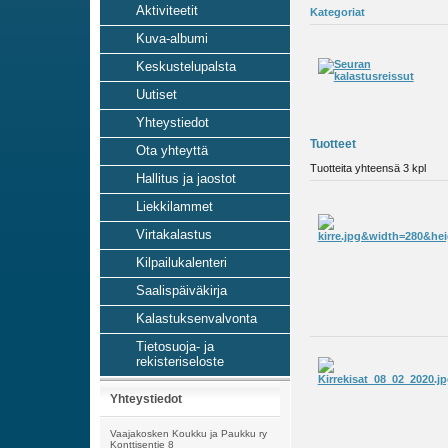
Aktiviteetit
Kategoriat
Kuva-albumi
Keskustelupalsta
Uutiset
Yhteystiedot
Tuotteet
Ota yhteyttä
Tuotteita yhteensä 3 kpl
Hallitus ja jaostot
Liekkilammet
Virtakalastus
Kilpailukalenteri
Saalispäiväkirja
Kalastuksenvalvonta
Tietosuoja- ja
rekisteriseloste
Yhteystiedot
Vaajakosken Koukku ja Paukku ry
Konttisentie 8