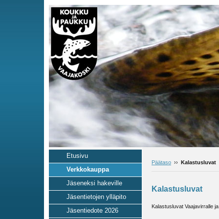
Etusivu
Päätaso
››
Kalastusluvat
Verkkokauppa
Jäseneksi hakeville
Kalastusluvat
Jäsentietojen ylläpito
Kalastusluvat Vaajavirralle j
Jäsentiedote 2026