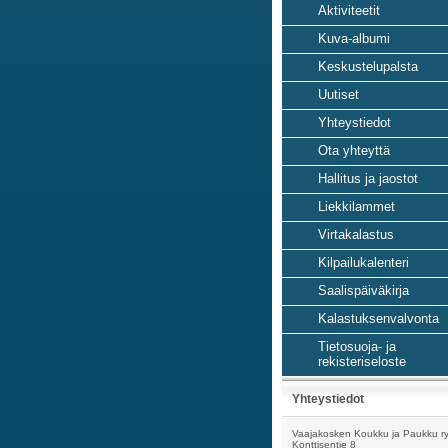
Aktiviteetit
Kuva-albumi
Keskustelupalsta
Uutiset
Yhteystiedot
Ota yhteyttä
Hallitus ja jaostot
Liekkilammet
Virtakalastus
Kilpailukalenteri
Saalispäiväkirja
Kalastuksenvalvonta
Tietosuoja- ja
rekisteriseloste
Yhteystiedot
Vaajakosken Koukku ja Paukku r
Konttisentie 8