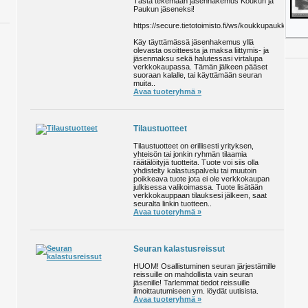
Tästä tekemään jäsenhakemus Koukun ja
Paukun jäseneksi!
https://secure.tietotoimisto.fi/ws/koukkupaukku/
Käy täyttämässä jäsenhakemus yllä
olevasta osoitteesta ja maksa liittymis- ja
jäsenmaksu sekä halutessasi virtalupa
verkkokaupassa. Tämän jälkeen pääset
suoraan kalalle, tai käyttämään seuran
muita..
Avaa tuoteryhmä »
Tilaustuotteet
Tilaustuotteet on erillisesti yrityksen,
yhteisön tai jonkin ryhmän tilaamia
räätälöityjä tuotteita. Tuote voi siis olla
yhdistelty kalastuspalvelu tai muutoin
poikkeava tuote jota ei ole verkkokaupan
julkisessa valikoimassa. Tuote lisätään
verkkokauppaan tilauksesi jälkeen, saat
seuralta linkin tuotteen..
Avaa tuoteryhmä »
Seuran kalastusreissut
HUOM! Osallistuminen seuran järjestämille
reissuille on mahdollista vain seuran
jäsenille! Tarlemmat tiedot reissuille
ilmoittautumiseen ym. löydät uutisista.
Avaa tuoteryhmä »