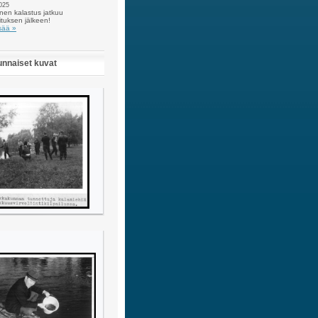
025
nen kalastus jatkuu
ituksen jälkeen!
sää »
unnaiset kuvat