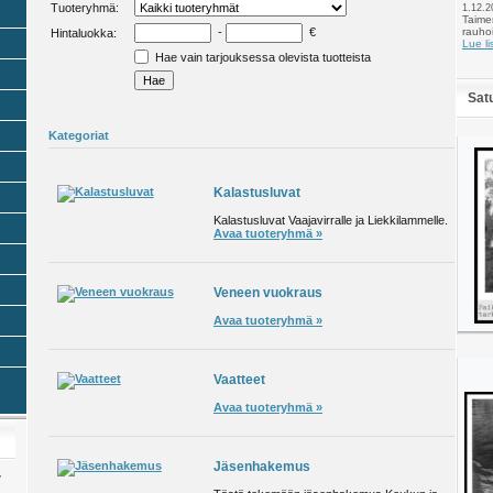
Tuoteryhmä
:
1.12.2
Taime
-
€
rauho
Hintaluokka
:
Lue li
Hae vain tarjouksessa olevista tuotteista
Sat
Kategoriat
Kalastusluvat
Kalastusluvat Vaajavirralle ja Liekkilammelle.
Avaa tuoteryhmä »
Veneen vuokraus
Avaa tuoteryhmä »
Vaatteet
Avaa tuoteryhmä »
Jäsenhakemus
y