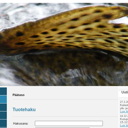
Uut
Päätaso
27.2.2
Kalast
ylä- j
Tuotehaku
Lue li
14.12.
Kutupe
15.12
Hakusana
:
Lue li