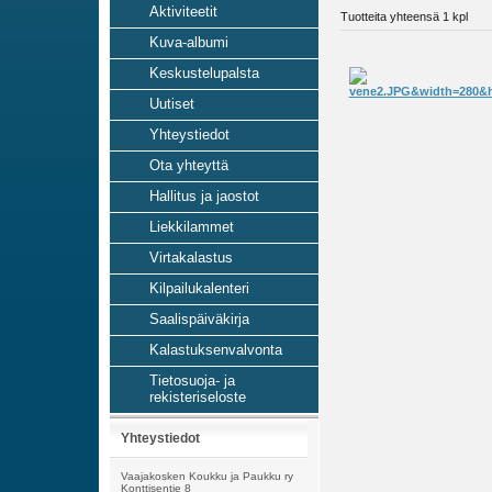
Aktiviteetit
Tuotteita yhteensä 1 kpl
Kuva-albumi
Keskustelupalsta
Uutiset
Yhteystiedot
Ota yhteyttä
Hallitus ja jaostot
Liekkilammet
Virtakalastus
Kilpailukalenteri
Saalispäiväkirja
Kalastuksenvalvonta
Tietosuoja- ja
rekisteriseloste
Yhteystiedot
Vaajakosken Koukku ja Paukku ry
Konttisentie 8