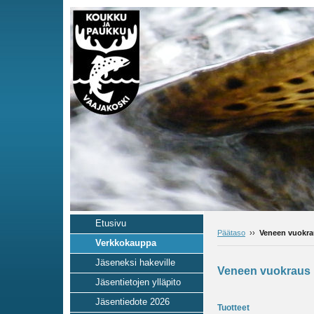
Etusivu
Päätaso
››
Veneen vuokra
Verkkokauppa
Jäseneksi hakeville
Veneen vuokraus
Jäsentietojen ylläpito
Jäsentiedote 2026
Tuotteet