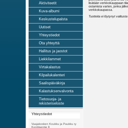
Aktiviteetit
lisätään verkkokauppaan tilau
ostamista varten, jonka jälk
verkkokaupassa.
Kuva-albumi
Tuotteita ei löytynyt valitus
Keskustelupalsta
Uutiset
Yhteystiedot
Ota yhteyttä
Hallitus ja jaostot
Liekkilammet
Virtakalastus
Kilpailukalenteri
Saalispäiväkirja
Kalastuksenvalvonta
Tietosuoja- ja
rekisteriseloste
Yhteystiedot
Vaajakosken Koukku ja Paukku ry
Konttisentie 8