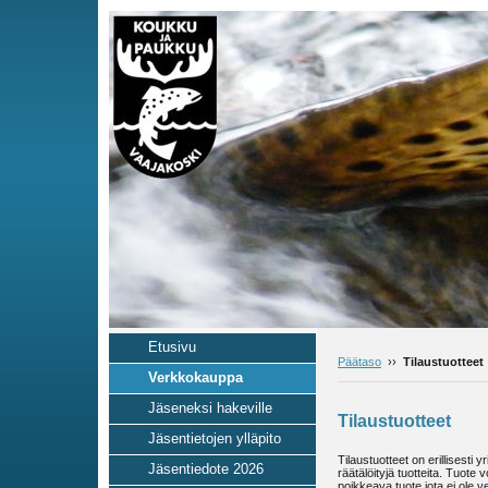
Etusivu
Päätaso
››
Tilaustuotteet
Verkkokauppa
Jäseneksi hakeville
Tilaustuotteet
Jäsentietojen ylläpito
Tilaustuotteet on erillisesti 
Jäsentiedote 2026
räätälöityjä tuotteita. Tuote v
poikkeava tuote jota ei ole 